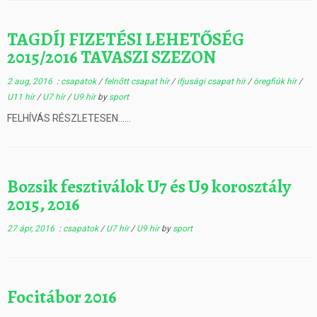
TAGDÍJ FIZETÉSI LEHETŐSÉG
2015/2016 TAVASZI SZEZON
2 aug, 2016
:
csapatok
/
felnőtt csapat hír
/
ifjusági csapat hír
/
öregfiúk hír
/
U11 hír
/
U7 hír
/
U9 hír
by
sport
FELHÍVÁS RÉSZLETESEN……
Bozsik fesztiválok U7 és U9 korosztály
2015, 2016
27 ápr, 2016
:
csapatok
/
U7 hír
/
U9 hír
by
sport
Focitábor 2016