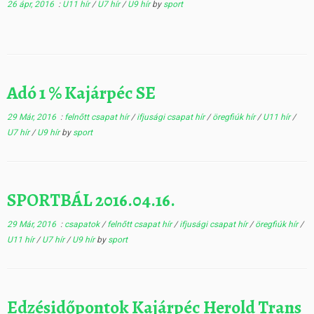
26 ápr, 2016
:
U11 hír
/
U7 hír
/
U9 hír
by
sport
Adó 1 % Kajárpéc SE
29 Már, 2016
:
felnőtt csapat hír
/
ifjusági csapat hír
/
öregfiúk hír
/
U11 hír
/
U7 hír
/
U9 hír
by
sport
SPORTBÁL 2016.04.16.
29 Már, 2016
:
csapatok
/
felnőtt csapat hír
/
ifjusági csapat hír
/
öregfiúk hír
/
U11 hír
/
U7 hír
/
U9 hír
by
sport
Edzésidőpontok Kajárpéc Herold Trans