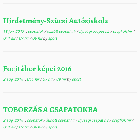
Hirdetmény-Szücsi Autósiskola
18 jan, 2017
:
csapatok
/
felnőtt csapat hír
/
ifjusági csapat hír
/
öregfiúk hír
/
U11 hír
/
U7 hír
/
U9 hír
by
sport
Focitábor képei 2016
2 aug, 2016
:
U11 hír
/
U7 hír
/
U9 hír
by
sport
TOBORZÁS A CSAPATOKBA
2 aug, 2016
:
csapatok
/
felnőtt csapat hír
/
ifjusági csapat hír
/
öregfiúk hír
/
U11 hír
/
U7 hír
/
U9 hír
by
sport