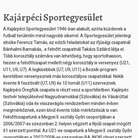
Kajárpéci Sportegyesület
A Kajárpéci Sportegyesület 1946-ban alakult, azóta küzdenek a
futball területén mind nagyobb sikerrel. A Sportegyesület jelenlegi
elnöke Ferencz Tamás, az edzői feladatokat az ifjúsági csapatnál
Bánhalmi Barnabás, a felnőtt csapatnál Takács Szilárd látja el.
Több korosztály számára van lehetőség, hogy sportolhasson,
hiszen a felnőttcsapat mellett négy korosztály is versenyez (U21,
U11, U9, U7). A legkisebbek (U7, U9, U11) a Bozsik-program
keretében versenyeznek más korosztályos csapatokkal. Nekik
évente 8 fesztivált (U7, U9) és 10 tornát (U11) szerveznek.
Kajárpéci Öregfiúk csapata is részt vesz a sportéletben. Kajárpéc
testvér településével Nagyudvarnokkal (Szlovákia) és Vásárúttal
(Szlovákia) oda és visszavágós rendszerben minden évben
megmérkőznek, ezen kívül évente több mérkőzésük is van.
Felnőttcsapatunk a Megyei II. osztály Győri csoportjában a
2006/2007-es szezonban 2. helyen végzett a Nyúli csapat mögött
61 szerzett ponttal. Az U21-es csapatunk a Megyei II. osztály Győri
csoportjában a 2007/2008-as szezonban BAJNOKI címet szerzett.