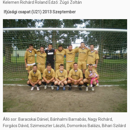
Kelemen Richárd Roland Edző: Zúgó Zoltán
Ifjúsági csapat (U21) 2013 Szeptember
Álló sor: Baracskai Dániel, Bánhalmi Barnabás, Nagy Richárd,
Forgács Dávid, Szimeiszter László, Domonkos Balázs, Bihari Szilárd