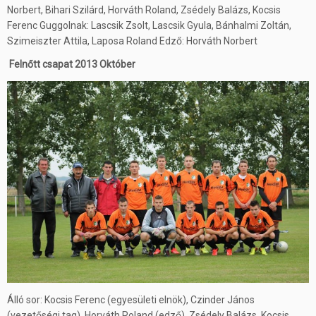
Norbert, Bihari Szilárd, Horváth Roland, Zsédely Balázs, Kocsis
Ferenc Guggolnak: Lascsik Zsolt, Lascsik Gyula, Bánhalmi Zoltán,
Szimeiszter Attila, Laposa Roland Edző: Horváth Norbert
Felnőtt csapat 2013 Október
Álló sor: Kocsis Ferenc (egyesületi elnök), Czinder János
(vezetőségi tag), Horváth Roland (edző), Zsédely Balázs, Kocsis