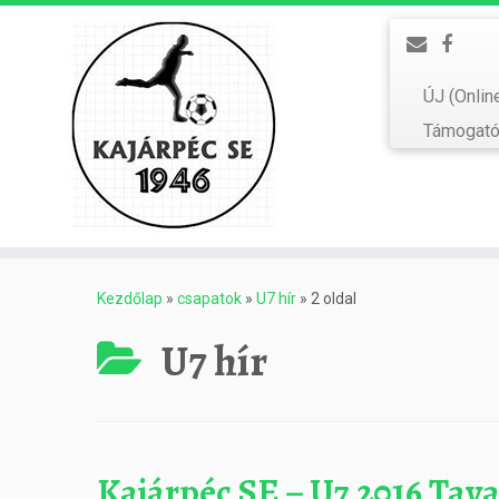
ÚJ (Onlin
Támogat
Kezdőlap
»
csapatok
»
U7 hír
»
2 oldal
U7 hír
Kajárpéc SE – U7 2016 Tav