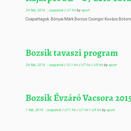
24 feb, 2016
:
csapatok
/
U7 hír
by
sport
Csapattagok: Bónyai Márk Borsos Csongor Kovács Boton
Bozsik tavaszi program
24 feb, 2016
:
csapatok
/
U11 hír
/
U7 hír
/
U9 hír
by
sport
Bozsik Évzáró Vacsora 2015
1 feb, 2016
:
csapatok
/
U11 hír
/
U7 hír
/
U9 hír
by
sport