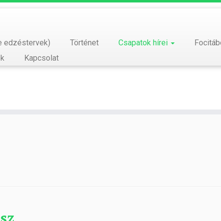
e edzéstervek)
Történet
Csapatok hírei
Focitá
ók
Kapcsolat
asz