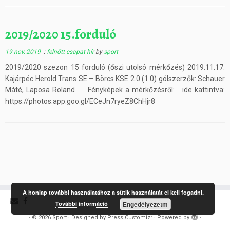
2019/2020 15.forduló
19 nov, 2019
:
felnőtt csapat hír
by
sport
2019/2020 szezon 15 forduló (őszi utolsó mérkőzés) 2019.11.17.
Kajárpéc Herold Trans SE – Börcs KSE 2.0 (1.0) gólszerzők: Schauer
Máté, Laposa Roland Fényképek a mérkőzésről: ide kattintva:
https://photos.app.goo.gl/ECeJn7ryeZ8ChHjr8
A honlap további használatához a sütik használatát el kell fogadni.
További információ
Engedélyezetm
·
© 2026
Sport
·
Designed by
Press Customizr
·
Powered by
·