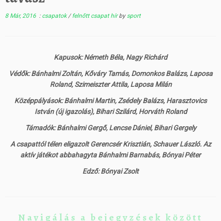
8 Már, 2016
:
csapatok
/
felnőtt csapat hír
by
sport
Kapusok: Németh Béla, Nagy Richárd
Védők: Bánhalmi Zoltán, Kőváry Tamás, Domonkos Balázs, Laposa
Roland, Szimeiszter Attila, Laposa Milán
Középpályások: Bánhalmi Martin, Zsédely Balázs, Harasztovics
István (új igazolás), Bihari Szilárd, Horváth Roland
Támadók: Bánhalmi Gergő, Lencse Dániel, Bihari Gergely
A csapattól télen eligazolt Gerencsér Krisztián, Schauer László. Az
aktív játékot abbahagyta Bánhalmi Barnabás, Bónyai Péter
Edző: Bónyai Zsolt
Navigálás a bejegyzések között