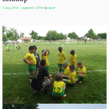
2 aug, 2016
:
csapatok
/
U9 hír
by
sport