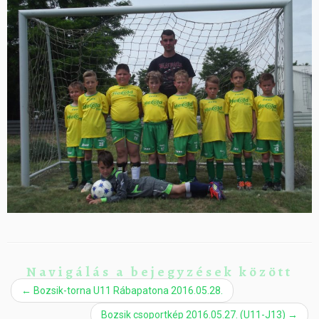
Navigálás a bejegyzések között
←
Bozsik-torna U11 Rábapatona 2016.05.28.
Bozsik csoportkép 2016.05.27. (U11-J13)
→