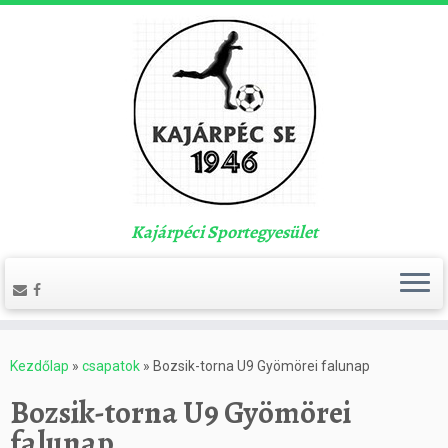
Kajárpéci Sportegyesület
Kezdőlap
»
csapatok
»
Bozsik-torna U9 Gyömörei falunap
Bozsik-torna U9 Gyömörei
falunap